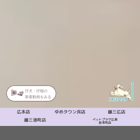
広本店
ゆめタウン呉店
藤三広店
藤三港町店
ペットプラザ広島
皆実町店