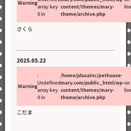
Warning
array key
content/themes/mary-
lin
0 in
theme/archive.php
さくら
2025.05.22
:
/home/plusainc/pethouse-
Undefined
mary.com/public_html/wp-
on
Warning
array key
content/themes/mary-
lin
0 in
theme/archive.php
こだま