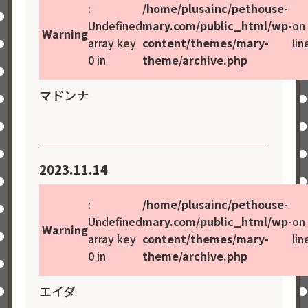
:
/home/plusainc/pethouse-
Undefined
mary.com/public_html/wp-
on
Warning
array key
content/themes/mary-
lin
0 in
theme/archive.php
マドンナ
2023.11.14
:
/home/plusainc/pethouse-
Undefined
mary.com/public_html/wp-
on
Warning
array key
content/themes/mary-
lin
0 in
theme/archive.php
エイダ