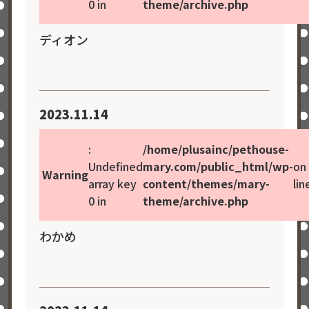
0 in
theme/archive.php
ディオン
2023.11.14
:
/home/plusainc/pethouse-
Undefined
mary.com/public_html/wp-
on
Warning
array key
content/themes/mary-
lin
0 in
theme/archive.php
わかめ