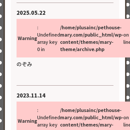
2025.05.22
:
/home/plusainc/pethouse-
Undefined
mary.com/public_html/wp-
on
Warning
array key
content/themes/mary-
lin
0 in
theme/archive.php
のぞみ
2023.11.14
:
/home/plusainc/pethouse-
Undefined
mary.com/public_html/wp-
on
Warning
array key
content/themes/mary-
lin