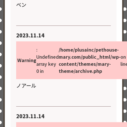
ベン
2023.11.14
:
/home/plusainc/pethouse-
Undefined
mary.com/public_html/wp-
on
Warning
array key
content/themes/mary-
lin
0 in
theme/archive.php
ノアール
2023.11.14