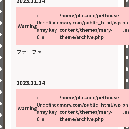
2023.11.14
:
/home/plusainc/pethouse-
Undefined
mary.com/public_html/wp-
on
Warning
array key
content/themes/mary-
lin
0 in
theme/archive.php
ファーファ
2023.11.14
:
/home/plusainc/pethouse-
Undefined
mary.com/public_html/wp-
on
Warning
array key
content/themes/mary-
lin
0 in
theme/archive.php