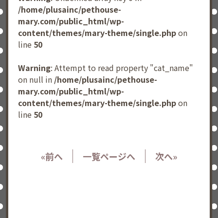
/home/plusainc/pethouse-
mary.com/public_html/wp-
content/themes/mary-theme/single.php
on
line
50
Warning
: Attempt to read property "cat_name"
on null in
/home/plusainc/pethouse-
mary.com/public_html/wp-
content/themes/mary-theme/single.php
on
line
50
«前へ
一覧ページへ
次へ»