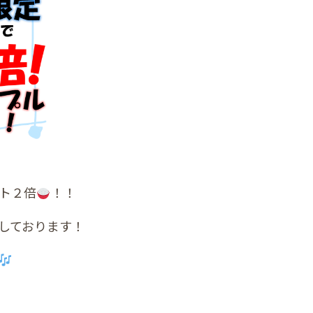
ト２倍
！！
しております！