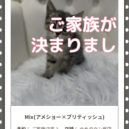
Mix(アメショー×ブリティッシュ)
予約：
ご家族決定♪
店舗：
ゆめタウン呉店