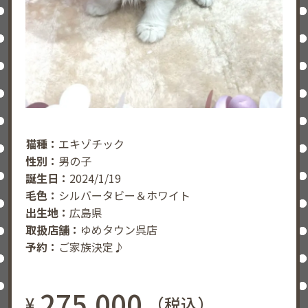
猫種：
エキゾチック
性別：
男の子
誕生日：
2024/1/19
毛色：
シルバータビー＆ホワイト
出生地：
広島県
取扱店舗：
ゆめタウン呉店
予約：
ご家族決定♪
275,000
¥
（税込）