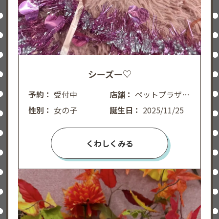
シーズー♡
予約：
受付中
店舗：
ペットプラザ広
性別：
女の子
島皆実町店
誕生日：
2025/11/25
くわしくみる