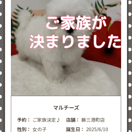
マルチーズ
予約：
ご家族決定♪
店舗：
藤三港町店
性別：
女の子
誕生日：
2025/6/10