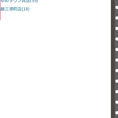
ゆめタウン呉店(55)
藤三港町店(18)